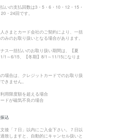
払いの支払回数は3・5・6・10・12・15・
・20・24回です。
受人さまとカード会社のご契約により、一括
いのみのお取り扱いとなる場合があります。
ーナス一括払いのお取り扱い期間は、【夏
1/1～6/15、【冬期】8/1～11/15になりま
。
記の場合は、クレジットカードでのお取り扱
ができません。
ご利用限度額を超える場合
カードが磁気不良の場合
行振込
注文後「７日」以内にご入金下さい。７日以
経過致しますと、自動的にキャンセル扱いと