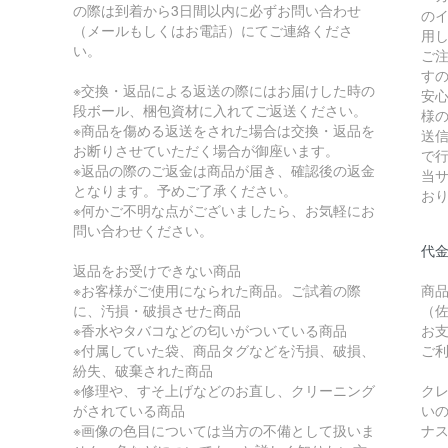
の際は到着から3日間以内に必ずお問い合わせ
の
（メールもしくはお電話）にてご連絡くださ
用
い。
ご
す
※交換・返品による返送の際にはお届けした時の
安
段ボール、梱包資材に入れてご返送ください。
様
※商品を傷める返送をされた場合は交換・返品を
送信
お断りさせていただく場合が御座います。
で
※返品の際のご返金は商品が届き、確認後の返金
当
となります。予めご了承ください。
お
※何かご不明な点がございましたら、お気軽にお
問い合わせください。
代
返品をお受けできない商品
※お客様がご使用になられた商品。ご試着の際
商
に、汚損・破損させた商品
（佐
※香水やタバコなどの匂いがついている商品
お
※付属していた袋、商品タグなどを汚損、破損、
ご
紛失、破棄された商品
※修理や、すそ上げなどのお直し、クリーニング
ク
がされている商品
い
※画像の色目については当方の不備として扱いま
ナ