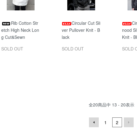
Rib Cotton Str
Circular Cut Sli
Ci
etch High Neck Lon
ver Pullover Knit - B
nood Sl
g Cut&Sewn
lack
Knit - B
SOLD OUT
SOLD OUT
SOLD 
全
20
商品中
13 - 20
表示
1
2