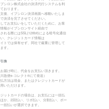
イプシロン株式会社の決済代行システムを利
しております。
注文後、イプシロン決済画面へ移動いたしま
ので決済を完了させてください。
心してお支払いをしていただくために、お客
の情報がイプシロンサイト経由で
される際にはSSL(128bit)による暗号化通信
行い、クレジットカード情報は
サイトでは保有せず、同社で厳重に管理して
ります。
金引換
品お届け時に、代金をお支払い頂きます。
川急便e-コレクト®にて発送）
支払方法は現金、またはクレジットカードが
利用いただけます。
レジットカードの場合は、お支払には一括払
のほか、2回払い、リボ払い、分割払い、ボー
ス一括払いが選択できます。