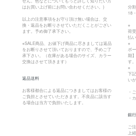
せん。色などについてもっと詳しく知りたい方
はお買い上げ前にお問い合わせください。)
分割
18
以上の注意事項をお守り頂け無い場合は、交
換・返品をお断りさせていただくことがござい
※
ます。予め御了承下さい。
荷
払
※SALE商品、お値下げ商品に尽きましては返品
※
をお断りさせて頂いておりますので、予めご了
ボ
承下さい。（在庫がある場合のサイズ、カラー
期】
交換はさせて頂きます）
す
※
下
返品送料
い
お客様都合による返品につきましてはお客様の
・
ご負担とさせていただきます。不良品に該当す
・
る場合は当方で負担いたします。
銀
ご
上