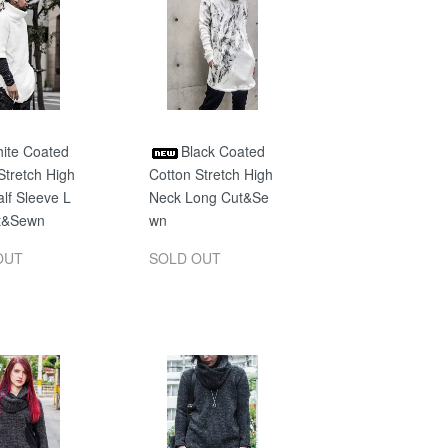
ite Coated
Black Coated
Stretch High
Cotton Stretch High
lf Sleeve L
Neck Long Cut&Se
t&Sewn
wn
OUT
SOLD OUT