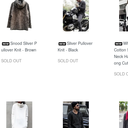
Snood Sliver P
Sliver Pullover
Wh
ullover Knit - Brown
Knit - Black
Cotton 
Neck Ha
SOLD OUT
SOLD OUT
ong Cu
SOLD 