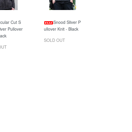
rcular Cut S
Snood Sliver P
iver Pullover
ullover Knit - Black
lack
SOLD OUT
OUT