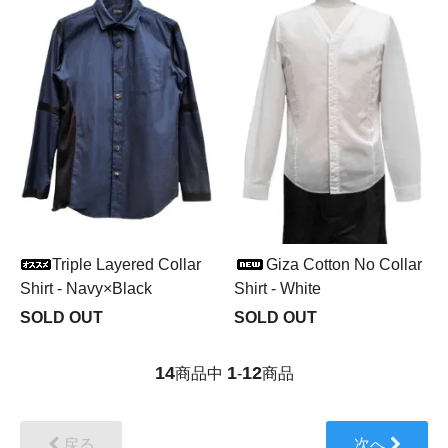
Triple Layered Collar
Giza Cotton No Collar
Shirt - Navy×Black
Shirt - White
SOLD OUT
SOLD OUT
14
1
12
商品中
-
商品
戻る
次へ