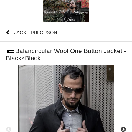
JACKET/BLOUSON
Balancircular Wool One Button Jacket -
Black×Black