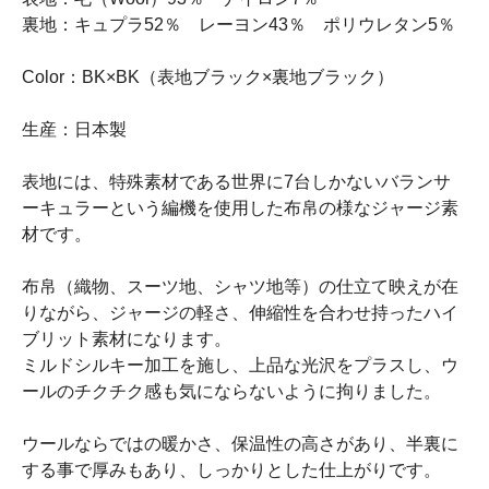
裏地：キュプラ52％ レーヨン43％ ポリウレタン5％
Color：BK×BK（表地ブラック×裏地ブラック）
生産：日本製
表地には、特殊素材である世界に7台しかないバランサ
ーキュラーという編機を使用した布帛の様なジャージ素
材です。
布帛（織物、スーツ地、シャツ地等）の仕立て映えが在
りながら、ジャージの軽さ、伸縮性を合わせ持ったハイ
ブリット素材になります。
ミルドシルキー加工を施し、上品な光沢をプラスし、ウ
ールのチクチク感も気にならないように拘りました。
ウールならではの暖かさ、保温性の高さがあり、半裏に
する事で厚みもあり、しっかりとした仕上がりです。