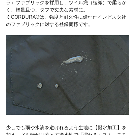
ラ）ファブリックを採用し、ツイル織（綾織）で柔らか
く、軽量且つ、タフで丈夫な素材に。
※CORDURA®は、強度と耐久性に優れたインビスタ社
のファブリックに対する登録商標です。
少しでも雨や水滴を避けれるよう生地に【撥水加工】を
加え、水を転がり落とす撥水性で「濡れる」ストレスを