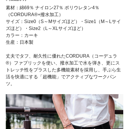
素材：綿69％ ナイロン27％ ポリウレタン4％
（CORDURA®+撥水加工）
サイズ：Size0（S～Mサイズほど）・Size1（M～Lサイ
ズほど）・Size2（L～XLサイズほど）
カラー：カーキ
生産：日本製
丈夫でタフ、耐久性に優れたCORDURA（コーデュラ
®）ファブリックを使い、撥水加工で水を弾き、更にス
トレッチ性をプラスした多機能素材を採用し、手ぶら生
活を快適にする「超機能」でアクティブなワークパン
ツ。