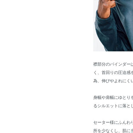
襟部分のバインダー
く、首回りの圧迫感
為、伸びやよれにく
身幅や肩幅にゆとり
るシルエットに落と
セーター様にふんわ
所を少なくし、肌に